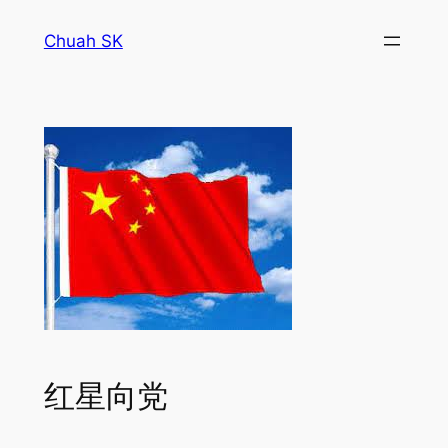
Skip
Chuah SK
to
content
红星向党