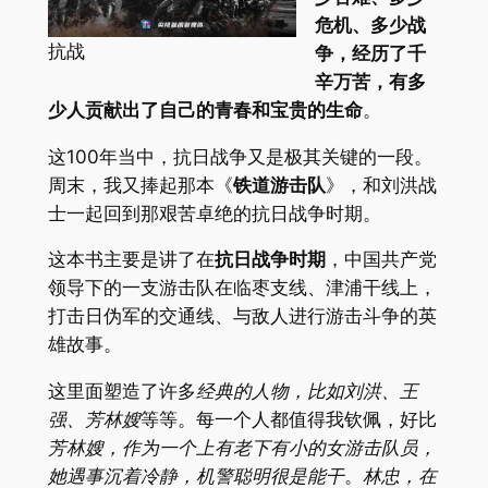
危机、多少战
抗战
争，经历了千
辛万苦，有多
少人贡献出了自己的青春和宝贵的生命
。
这100年当中，抗日战争又是极其关键的一段。
周末，我又捧起那本《
铁道游击队
》，和刘洪战
士一起回到那艰苦卓绝的抗日战争时期。
这本书主要是讲了在
抗日战争时期
，中国共产党
领导下的一支游击队在临枣支线、津浦干线上，
打击日伪军的交通线、与敌人进行游击斗争的英
雄故事。
这里面塑造了许多
经典的人物，比如刘洪、王
强、芳林嫂
等等。每一个人都值得我钦佩，好比
芳林嫂，作为一个上有老下有小的女游击队员，
她遇事沉着冷静，机警聪明很是能干
。
林忠，在