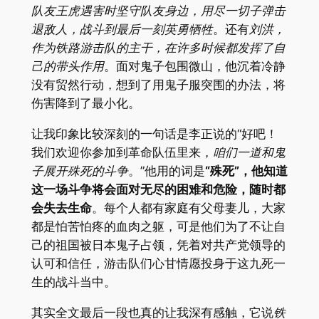
队友王虎遇害时坚守队友身边，用尽一切子弹击
退敌人，战斗到最后一刻英勇牺牲
。还有
刘洪，
作为铁路游击队的主干，在许多时候都发挥了自
己的带头作用
。面对鬼子包围微山，他沉着冷静
没有贸然行动，想到了用鬼子服突围的办法，将
伤害降到了最小化。
让我印象比较深刻的一句话是李正说的“好吧！
我们欢迎你参加到革命队伍里来，
咱们一道和鬼
子展开殊死的斗争
。”他用的词是
“殊死”，他知道
这一场斗争将会面对无尽的困难和危险，随时都
会失去生命
。每个人都有家庭有父母妻儿，大家
都是怕苦怕疼的血肉之躯，可是他们为了不让自
己的祖国被日本鬼子占领，凭着对共产党领导的
认可和信任，游击队们心甘情愿投身于这九死一
生的战斗当中。
其实全文最后一段也真的让我深有感触，它说
铁