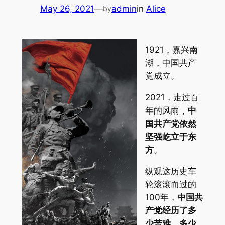
May 26, 2021
—
admin
in
Alice
by
1921，嘉兴南
湖，中国共产
党成立。
2021，走过百
年的风雨，
中
国共产党依然
坚强屹立于东
方
。
纵观这历史车
轮滚滚而过的
100年，
中国共
产党经历了多
少苦难、多少