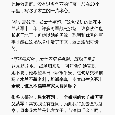
此挽救家庭。没有过多华丽的词藻，却在20个
字里，
写尽了木兰的一片孝心
。
“将军百战死，壮士十年归。
”这句话讲的是花木
兰从军十二年，许多将军战死沙场，许多伙伴也
长眠于地下，但她以她的勇敢、聪明和优秀的军
事才能在这场战争中活了下来，这是难能可贵
的。
“可汗问所欲，木兰不用尚书郎。愿驰千里足，
送儿还故乡。
”战场归来后，可汗曾许她官职，
她不要，她希望早日回家报平安。这句话突出描
写了
木兰不慕名利，坦诚率真
。毕竟
出生入死十
余载，谁又不渴望与家人相见呢？
很多人都说，
男女有别，一个娇弱的女子如何替
父从军
？其实我也有疑问，为此我特意去查找答
案，原来花木兰是北方女子，与深闺千金不同，