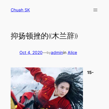
Skip
Chuah SK
to
content
抑扬顿挫的《木兰辞》
Oct 4, 2020
—
admin
in
Alice
by
15-