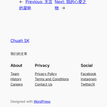
←
Previous:
无言
Next:
我的心爱之
的凝眸
物
→
Chuah SK
我们的文章
About
Privacy
Social
Team
Privacy Policy
Facebook
History
Terms and Conditions
Instagram
Careers
Contact Us
Twitter/X
Designed with
WordPress