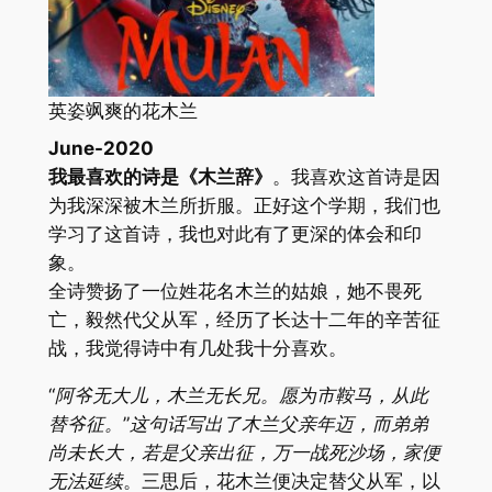
英姿飒爽的花木兰
June-2020
我最喜欢的诗是《木兰辞》
。我喜欢这首诗是因
为我深深被木兰所折服。正好这个学期，我们也
学习了这首诗，我也对此有了更深的体会和印
象。
全诗赞扬了一位姓花名木兰的姑娘，她不畏死
亡，毅然代父从军，经历了长达十二年的辛苦征
战，我觉得诗中有几处我十分喜欢。
“阿爷无大儿，木兰无长兄。愿为市鞍马，从此
替爷征。”这句话写出了木兰父亲年迈，而弟弟
尚未长大，若是父亲出征，万一战死沙场，家便
无法延续
。三思后，花木兰便决定替父从军，以